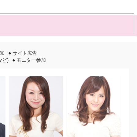
告知
● サイト広告
など)
● モニター参加