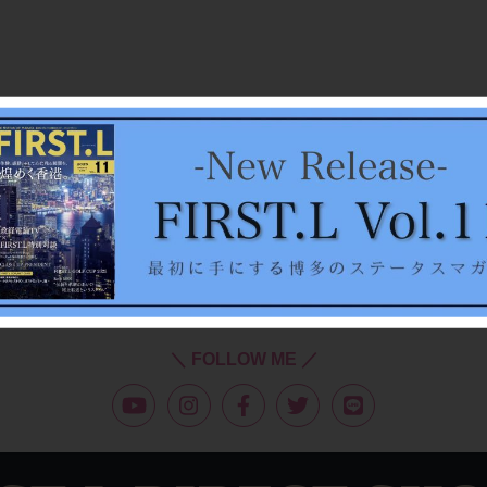
＼ FOLLOW ME ／